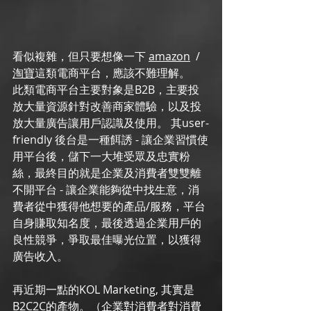
看似複雜，但只要想像一下 
amazon
  / 
淘寶
這類電商平台，應該不難理解。
此類電商平台主要對象是B2B，主要投
放大量資源針對改善商家體驗，以及投
放大量廣告讓用戶認識及使用。 其user-
friendly 後台是一種餌誘 - 讓企業習慣使
用平台後，儲下一大堆受眾及忠實粉
絲，最終目的就是企業及消費者雙雙離
不開平台 - 讓企業能夠從中找生意，消
費者從中獲得他想要的產品/服務，平台
自身賺取知名度，最後透過企業用戶的
良性競爭，爭取最佳曝光位置，以獲得
廣告收入。
再近期一點的KOL Marketing, 其實是
B2C2C的產物。（企業對消費者對消費