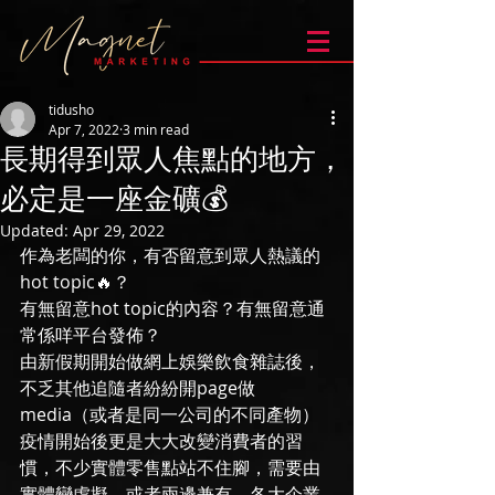
tidusho
Apr 7, 2022
3 min read
長期得到眾人焦點的地方，
必定是一座金礦💰
Updated:
Apr 29, 2022
作為老闆的你，有否留意到眾人熱議的
hot topic🔥？
有無留意hot topic的內容？有無留意通
常係咩平台發佈？
由新假期開始做網上娛樂飲食雜誌後，
不乏其他追隨者紛紛開page做
media（或者是同一公司的不同產物）
疫情開始後更是大大改變消費者的習
慣，不少實體零售點站不住腳，需要由
實體變虛擬，或者兩邊兼有。各大企業