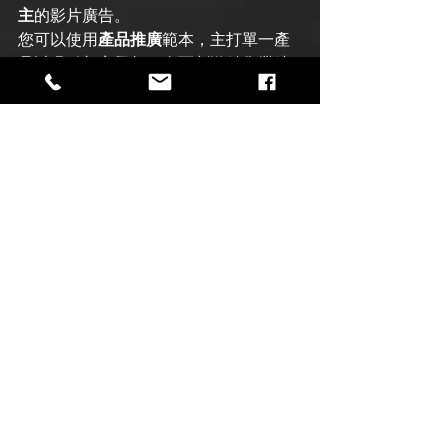
主
的影片廣告。
您可以使用
產品推廣
範本，主打單一產
品以吸引顧客興趣，進而刺激銷售業績
成長。 
了解更多：
https://www.facebook.com/business/
help/216283662383974
https://www.facebook.com/marketing/vide
os/842719609265073/